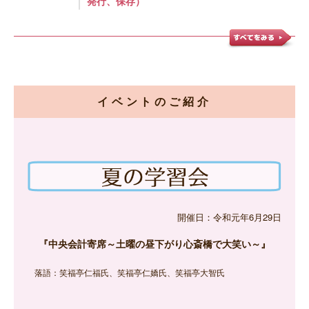
発行、保存）
イベントのご紹介
開催日：令和元年6月29日
『中央会計寄席～土曜の昼下がり心斎橋で大笑い～』
落語：笑福亭仁福氏、笑福亭仁嬌氏、笑福亭大智氏